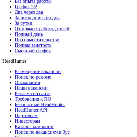
Без опыта работы
График 5/2
Два через два
За последние три дня
За сутки
От прямых работодателей
Полный день
По совместительству
Полная занятость
Сменный график
HeadHunter
Размещение вакансий
Поиск по резюме
О компании
Наши вакансии
Реклама на сайте
Требования к ПО
Безопасный HeadHunter
HeadHunter API
Партнерам
Инвесторам
Каталог компаний
Поиск по вакансиям в Зуе