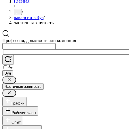
Главная
/
/
...
вакансии в Зуе
/
частичная занятость
Профессия, должность или компания
Зуя
Частичная занятость
График
Рабочие часы
Опыт