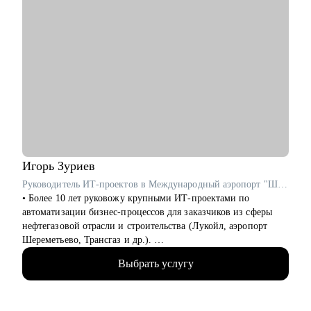
Игорь
Зуриев
Руководитель ИТ-проектов в Международный аэропорт "Шереметьево" / ex-Лукойл
• Более 10 лет руковожу крупными ИТ-проектами по
автоматизации бизнес-процессов для заказчиков из сферы
нефтегазовой отрасли и строительства (Лукойл, аэропорт
Шереметьево, Трансгаз и др.).
• Принимал участие в реализации крупных ИТ-проектов по
Выбрать услугу
разработке цифровых продуктов.
• Руковожу проектами по автоматизации бизнеса и внедрения
систем на базе искусственного интеллекта.
• На протяжении 3-х лет являюсь автором и преподавателем