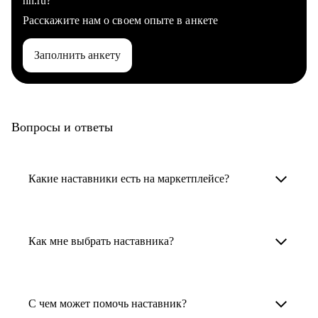
hh.ru?
Расскажите нам о своем опыте в анкете
Заполнить анкету
Вопросы и ответы
Какие наставники есть на маркетплейсе?
Карьерные наставники — это HR-
специалисты, карьерные консультанты,
Как мне выбрать наставника?
психологи, резюмерайтеры и менторы.
Умный поиск поможет в три клика выбрать
Менторы работают в ИТ, дизайне, других
наставника для достижения вашей цели.
С чем может помочь наставник?
узкоспециализированных сферах. Они