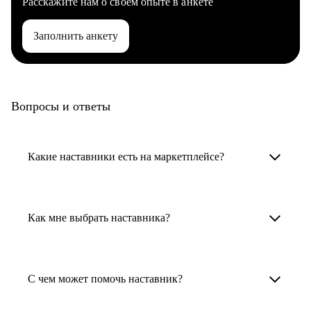
Расскажите нам о своем опыте в анкете
Заполнить анкету
Вопросы и ответы
Какие наставники есть на маркетплейсе?
Карьерные наставники — это HR-
специалисты, карьерные консультанты,
Как мне выбрать наставника?
психологи, резюмерайтеры и менторы.
Умный поиск поможет в три клика выбрать
Менторы работают в ИТ, дизайне, других
наставника для достижения вашей цели.
С чем может помочь наставник?
узкоспециализированных сферах. Они
помогут прокачать навыки, построить