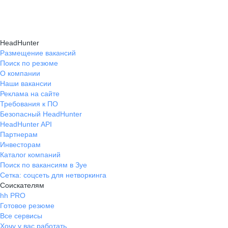
Консультация при смене профессии помогает
нужные работодателям.
текущем месте работы и о том, кому он будет
выявить подходящую сферу деятельности,
полезен, с какими запросами работает.
определить необходимые навыки, подготовить
Вы точно найдёте того, кто вам нужен!
HeadHunter
стратегию обучения и трудоустройства для
Размещение вакансий
Поиск по резюме
уверенного перехода.
О компании
Наши вакансии
Реклама на сайте
Требования к ПО
Безопасный HeadHunter
HeadHunter API
Партнерам
Инвесторам
Каталог компаний
Поиск по вакансиям в Зуе
Сетка: соцсеть для нетворкинга
Соискателям
hh PRO
Готовое резюме
Все сервисы
Хочу у вас работать