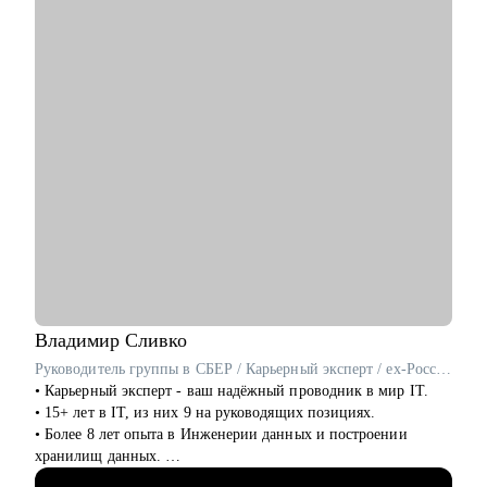
переходе на другую должность;
Кому могу помочь:
• основной фокус: продакт-менеджеры, проджект-менеджеры,
бизнес-аналитики, маркетологи, HR, бэк офис.
Владимир
Сливко
Руководитель группы в СБЕР / Карьерный эксперт / ex-Россельхозбанк
• Карьерный эксперт - ваш надёжный проводник в мир IT.
• 15+ лет в IT, из них 9 на руководящих позициях.
• Более 8 лет опыта в Инженерии данных и построении
хранилищ данных.
• Специализируюсь на разработке архитектуры, ETL-