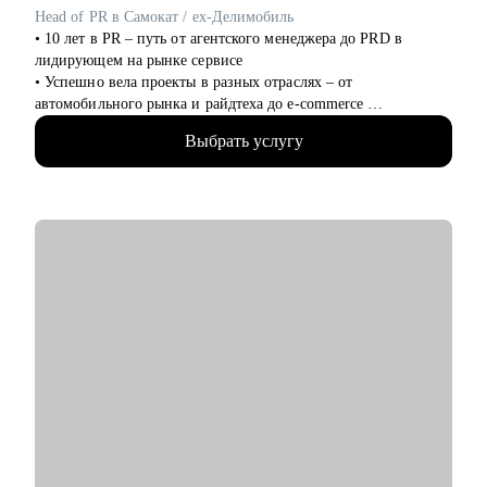
Руководителям и специалистам из сфер производства, с/х,
Head of PR в Cамокат / ex-Делимобиль
строительства, торговли, услуг, медицины, онлайн-сервисов
• 10 лет в PR – путь от агентского менеджера до PRD в
и из госструктур по функциям:
лидирующем на рынке сервисе
• Топ-менеджмент и управление проектами
• Успешно вела проекты в разных отраслях – от
• Административный блок (финансы, юриспруденция, HR,
автомобильного рынка и райдтеха до e-commerce
ОТиТБ, СБ, ПТО, АХО, GR, секретариат, сметно-договорная
• Возглавляю команду PR в Самокате: под моим руководством
работа)
Выбрать услугу
запускаются федеральные и локальные PR-кампании
• Коммерческий блок и логистика, ВЭД
• Собрала сильную, автономную и эффективную команду с 0
• Производственно-технический блок, строительство
• А для этого — отсмотрела более 1000 кандидатов
• Помогаю талантам внутри команды раскрывать свой
потенциал, находить точки роста и развиваться в профессии
• Наши проекты получают 1 000 000+ охваты в медиа
• Работаю на стыке стратегий и действий: выстраиваю и
питчу PR-стратегии, а также отвечаю за их реализацию
• Веду разномасштабные антикризисные коммуникации
• Эффективно работаю, как с готовой информацией, так и
создаю инфоповоды с 0
• Собрала пул классных проектов: в онлайне, офлайне, ивенте
и селебрити менеджменте
C чем помогу:
• Старт в PR – калибровка ожидания vs реальность