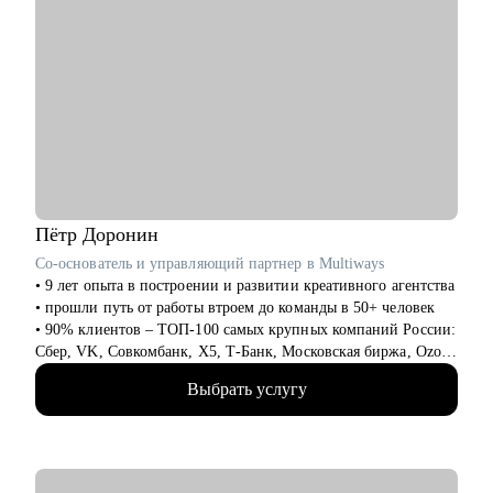
Пётр
Доронин
Со-основатель и управляющий партнер в Multiways
• 9 лет опыта в построении и развитии креативного агентства
• прошли путь от работы втроем до команды в 50+ человек
• 90% клиентов – ТОП-100 самых крупных компаний России:
Сбер, VK, Совкомбанк, X5, Т-Банк, Московская биржа, Ozon,
Лемана ПРО, inDrive и тд.
Выбрать услугу
• реализуем несколько сотен проектов в год, которые решают
задачи клиентов и берут призовые места на фестивалях
• экспертиза в продуктах: CG, анимация, креатив,
видеопродакшен, брендинг, образовательный контент и не
только