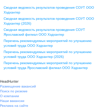
Сводная ведомость результатов проведения СОУТ ООО
Воронеж
Хэдхантер
Сводная ведомость результатов проведения СОУТ ООО
ул. Комиссаржевской, д. 10,
Хэдхантер (2026)
офис 1212
Сводная ведомость результатов проведения СОУТ
+7 473 280-05-05
Ярославский филиал ООО Хэдхантер
pr@vrn.hh.ru
Перечень рекомендуемых мероприятий по улучшению
условий труда ООО Хэдхантер
Казань
Перечень рекомендуемых мероприятий по улучшению
ул. Спартаковская, д. 2А, этаж 3,
условий труда ООО Хэдхантер (2026)
помещение 15
Перечень рекомендуемых мероприятий по улучшению
условий труда Ярославский филиал ООО Хэдхантер
+7 843 212-12-50
pr@kzn.hh.ru
HeadHunter
Размещение вакансий
Екатеринбург
Поиск по резюме
ул. Боевых Дружин, стр. 20,
О компании
5 этаж, офис 505, 521
Наши вакансии
Реклама на сайте
+7 343 226-79-99