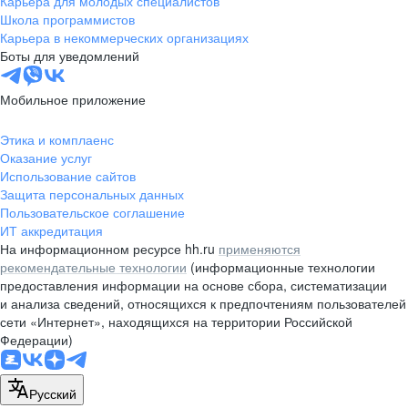
Карьера для молодых специалистов
pr@nsk.hh.ru
Школа программистов
Карьера в некоммерческих организациях
Минск
Боты для уведомлений
пр-т Дзержинского, д. 57,
10 этаж, помещение 45-1
Мобильное приложение
+375 (17)
336-03-02
Этика и комплаенс
pr@rabota.by
Оказание услуг
Использование сайтов
Алматы
Защита персональных данных
Пользовательское соглашение
пр. Абая, д. 151, БЦ Алатау,
ИТ аккредитация
12 этаж, офис 1209
На информационном ресурсе hh.ru
применяются
+7 727 232-13-13
рекомендательные технологии
(информационные технологии
pr@headhunter.com.kz
предоставления информации на основе сбора, систематизации
и анализа сведений, относящихся к предпочтениям пользователей
сети «Интернет», находящихся на территории Российской
Федерации)
Русский