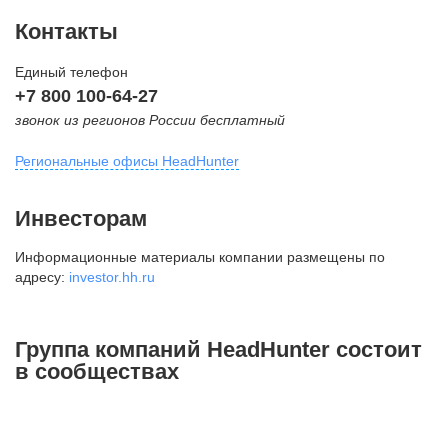
Контакты
Единый телефон
+7 800 100-64-27
звонок из регионов России бесплатный
Региональные офисы HeadHunter
Москва
Инвесторам
внутригородская территория
Информационные материалы компании размещены по
Муниципальный округ Тверской,
адресу:
investor.hh.ru
2-я Брестская ул., д. 48,
помещение 25
+7 495 974-64-27
Группа компаний HeadHunter состоит
+7 495 980-64-27
в сообществах
+7 495 134-92-24
press@hh.ru