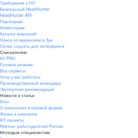
Требования к ПО
pr@ural.hh.ru
Безопасный HeadHunter
HeadHunter API
Краснодар
Партнерам
Инвесторам
ул. Янковского, д. 169, 7 этаж,
Каталог компаний
706 каб.
Поиск по вакансиям в Зуе
+7 861 205-55-57
Сетка: соцсеть для нетворкинга
pr@krd.hh.ru
Соискателям
hh PRO
Готовое резюме
Владивосток
Все сервисы
пер. Ланинский д. 4, офис 3.4
Хочу у вас работать
Производственный календарь
+7 423 202-33-28
Экспертная рекомендация
pr@dv.hh.ru
Новости и статьи
Блог
Новосибирск
О компаниях в игровой форме
Жизнь в компании
ул. Большевистская, д. 35,
ИТ-проекты
помещение 21
Рейтинг работодателей России
+7 383 207-94-64
Молодым специалистам